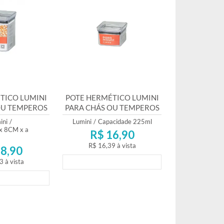
TICO LUMINI
POTE HERMÉTICO LUMINI
OU TEMPEROS
PARA CHÁS OU TEMPEROS
0ML
225ML
ini
/
Lumini
/
Capacidade 225ml
x 8CM x a
R$ 16,90
R$ 16,39
à vista
8,90
3
à vista
Lançamento
mento