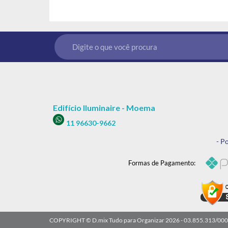
Edifício Iluminaire - Moema
11 96630-9662
- Po
Formas de Pagamento:
COPYRIGHT © D.mix Tudo para Organizar 2026 - 03.855.313/0