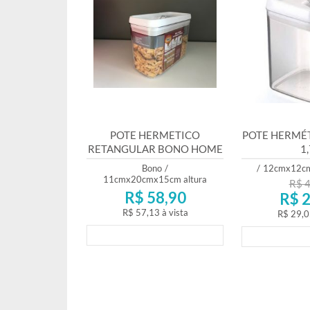
POTE HERMETICO
POTE HERMÉT
RETANGULAR BONO HOME
1,
1,8L
Bono
/
/
12cmx12cm
11cmx20cmx15cm altura
R$ 4
R$ 58,90
R$ 2
R$ 57,13
à vista
R$ 29,0
Lançamento
Lança