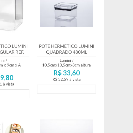
MAIOR PREÇO
A - Z
TICO LUMINI
POTE HERMÉTICO LUMINI
GULAR REF.
QUADRADO 480ML
68
REF.1161
ini
/
Lumini
/
m x 9cm x A
10,5cmx10,5cmx8cm altura
R$ 33,60
9,80
R$ 32,59
à vista
1
à vista
Lançamento
mento