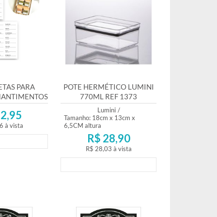
ETAS PARA
POTE HERMÉTICO LUMINI
MANTIMENTOS
770ML REF 1373
PENSA
Lumini
/
2,95
Tamanho: 18cm x 13cm x
6
à vista
6,5CM altura
R$ 28,90
mento
R$ 28,03
à vista
Lançamento