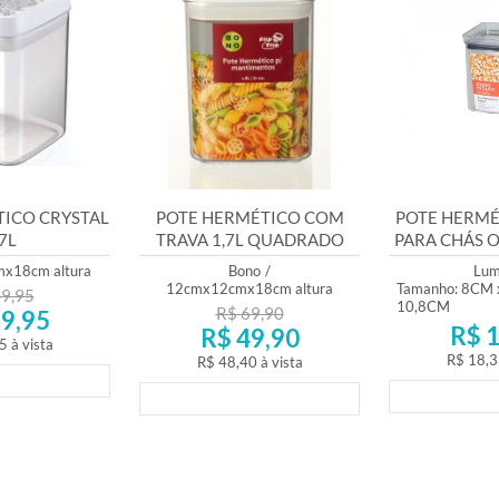
ICO CRYSTAL
POTE HERMÉTICO COM
POTE HERMÉ
7L
TRAVA 1,7L QUADRADO
PARA CHÁS 
BONO HOME
45
x18cm altura
Bono
/
Lum
12cmx12cmx18cm altura
Tamanho: 8CM 
9,95
10,8CM
R$ 69,90
9,95
R$ 1
R$ 49,90
5
à vista
R$ 18,3
R$ 48,40
à vista
mento
Lança
Lançamento