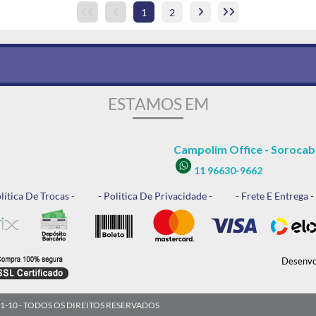
1
2
ESTAMOS EM
Campolim Office - Sorocab
11 96630-9662
lítica De Trocas -
- Politica De Privacidade -
- Frete E Entrega -
Desenvol
001-10 - TODOS OS DIREITOS RESERVADOS