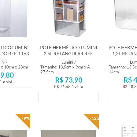
TICO LUMINI
POTE HERMÉTICO LUMINI
POTE HERMÉ
DO REF. 1163
2,6L RETANGULAR REF.
1,3L RETAN
1169
11
ini
/
Lumini
/
Lum
 x 10cm x 28cm
Tamanho: 13,5cm x 9cm x A
Tamanho: 13,5c
27,5cm
14cm
9,80
R$ 73,90
R$ 4
1
à vista
R$ 71,68
à vista
R$ 48,3
mento
Lançamento
Lança
-9%
-13%