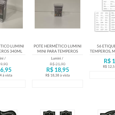
TICO LUMINI
POTE HERMÉTICO LUMINI
56 ETIQU
EROS 340ML
MINI PARA TEMPEROS
TEMPEROS, 
 1979
180ML REF. 1978
E DES
ni
/
Lumini
/
R$ 1
9,90
R$ 21,90
R$ 12,5
6,95
R$ 18,95
Lança
4
à vista
R$ 18,38
à vista
mento
Lançamento