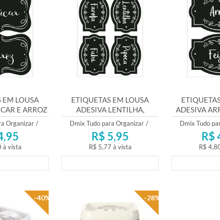
 EM LOUSA
ETIQUETAS EM LOUSA
ETIQUETAS
CAR E ARROZ
ADESIVA LENTILHA,
ADESIVA ARR
PIPOCA, FAROFA E FUBÁ
a Organizar
/
Dmix Tudo para Organizar
/
Dmix Tudo par
4,95
R$ 5,95
R$ 
0
à vista
R$ 5,77
à vista
R$ 4,8
mento
Lançamento
Lança
-40%
-28%