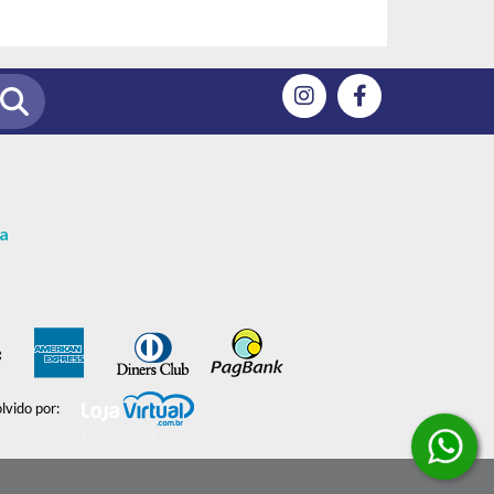
a
vido por:
Crie já sua loja virtual