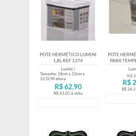
POTE HERMÉTICO LUMINI
POTE HERMÉ
1,8L REF 1374
PARA TEMP
REF.
Lumini
/
Lumi
Tamanho: 18cm x 13cm x
R$ 2
12,5CM altura
R$ 2
R$ 62,90
R$ 26,1
R$ 61,01
à vista
Lança
Lançamento