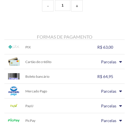
-
+
FORMAS DE PAGAMENTO
R$ 63,00
PIX
1x sem juros de R$ 63,00
.
.
.
.
Parcelas
.
Cartão de crédito
.
.
.
.
.
.
1x sem juros de R$ 64,95
.
.
.
.
R$ 64,95
.
Boleto bancário
.
.
.
.
.
.
1x sem juros de R$ 64,95
.
.
.
.
Parcelas
.
Mercado Pago
.
.
.
.
.
.
1x sem juros de R$ 64,95
.
.
.
.
Parcelas
.
PayU
.
.
.
.
.
.
1x sem juros de R$ 64,95
.
.
.
.
Parcelas
.
PicPay
.
.
.
.
.
.