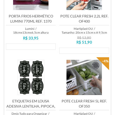
PORTA FRIOS HERMÉTICO
POTE CLEAR FRESH 2,2L REF.
LUMINI 770ML REF. 1370
OF400
Lumini
/
Martiplast OU
/
18cmx13cmx6,5cm altura
Tamanho: 20cm x 15cm x A 9,5cm
R$ 33,95
R$ 53,80
R$ 51,90
Lançamento
Lançamento
-4%
ETIQUETAS EM LOUSA
POTE CLEAR FRESH 5L REF.
ADESIVA LENTILHA, PIPOCA,
OF350
FAROFA E FUBÁ
Dmix Tudo para Organizar
/
Martiplast OU
/