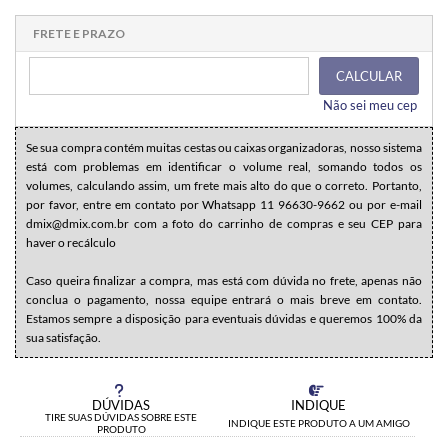
1x sem juros de R$ 64,95
.
.
.
.
.
.
.
.
.
.
.
FRETE E PRAZO
CALCULAR
Não sei meu cep
Se sua compra contém muitas cestas ou caixas organizadoras, nosso sistema
está com problemas em identificar o volume real, somando todos os
volumes, calculando assim, um frete mais alto do que o correto. Portanto,
por favor, entre em contato por Whatsapp 11 96630-9662 ou por e-mail
dmix@dmix.com.br com a foto do carrinho de compras e seu CEP para
haver o recálculo
Caso queira finalizar a compra, mas está com dúvida no frete, apenas não
conclua o pagamento, nossa equipe entrará o mais breve em contato.
Estamos sempre a disposição para eventuais dúvidas e queremos 100% da
sua satisfação.
DÚVIDAS
INDIQUE
TIRE SUAS DÚVIDAS SOBRE ESTE
INDIQUE ESTE PRODUTO A UM AMIGO
PRODUTO