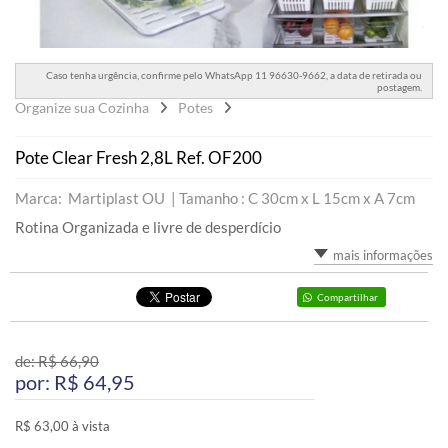
Caso tenha urgência, confirme pelo WhatsApp 11 96630-9662, a data de retirada ou
postagem.
Organize sua Cozinha
Potes
Pote Clear Fresh 2,8L Ref. OF200
Marca: Martiplast OU |
Tamanho : C 30cm x L 15cm x A 7cm
Rotina Organizada e livre de desperdício
mais informações
Compartilhar
de: R$
66,90
por: R$
64,95
R$ 63,00 à vista