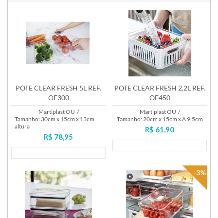
POTE CLEAR FRESH 5L REF.
POTE CLEAR FRESH 2,2L REF.
OF300
OF450
Martiplast OU
/
Martiplast OU
/
Tamanho: 30cm x 15cm x 13cm
Tamanho: 20cm x 15cm x A 9,5cm
altura
R$ 61,90
R$ 78,95
Lançamento
Lançamento
-3%