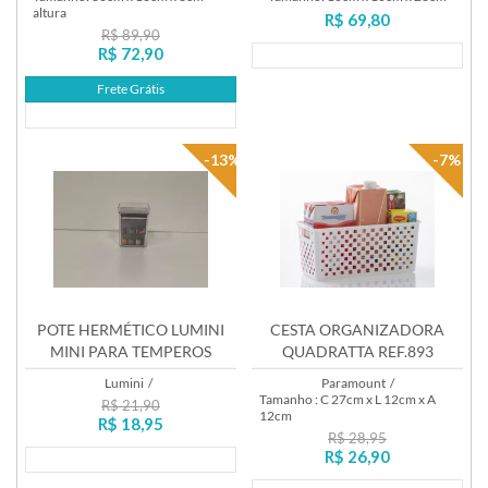
altura
R$ 69,80
R$ 89,90
R$ 72,90
Lançamento
Frete Grátis
Lançamento
-13%
-7%
POTE HERMÉTICO LUMINI
CESTA ORGANIZADORA
MINI PARA TEMPEROS
QUADRATTA REF.893
180ML REF. 1978
Lumini
/
Paramount
/
Tamanho : C 27cm x L 12cm x A
R$ 21,90
12cm
R$ 18,95
R$ 28,95
R$ 26,90
Lançamento