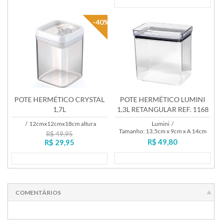
Lançamento
-40%
POTE HERMÉTICO CRYSTAL
POTE HERMÉTICO LUMINI
1,7L
1,3L RETANGULAR REF. 1168
/
12cmx12cmx18cm altura
Lumini
/
Tamanho: 13,5cm x 9cm x A 14cm
R$ 49,95
R$ 49,80
R$ 29,95
Lançamento
Lançamento
COMENTÁRIOS