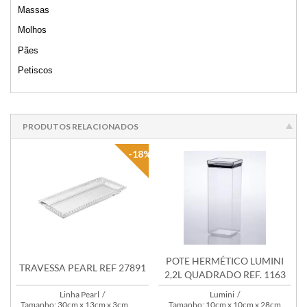
Massas
Molhos
Pães
Petiscos
PRODUTOS RELACIONADOS
-18%
POTE HERMÉTICO LUMINI
TRAVESSA PEARL REF 27891
2,2L QUADRADO REF. 1163
Linha Pearl
/
Lumini
/
Tamanho: 30cm x 13cm x 3cm
Tamanho: 10cm x 10cm x 28cm