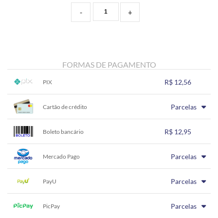
-
+
FORMAS DE PAGAMENTO
R$ 12,56
PIX
1x sem juros de R$ 12,56
.
.
.
.
Parcelas
.
Cartão de crédito
.
.
.
.
.
.
1x sem juros de R$ 12,95
.
.
.
.
R$ 12,95
.
Boleto bancário
.
.
.
.
.
.
1x sem juros de R$ 12,95
.
.
.
.
Parcelas
.
Mercado Pago
.
.
.
.
.
.
1x sem juros de R$ 12,95
.
.
.
.
Parcelas
.
PayU
.
.
.
.
.
.
1x sem juros de R$ 12,95
.
.
.
.
Parcelas
.
PicPay
.
.
.
.
.
.