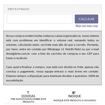
1x sem juros de R$ 12,95
.
.
.
.
.
.
.
.
.
.
.
FRETE E PRAZO
CALCULAR
Não sei meu cep
Se sua compra contém muitas cestas ou caixas organizadoras, nosso sistema
está com problemas em identificar o volume real, somando todos os
volumes, calculando assim, um frete mais alto do que o correto. Portanto,
por favor, entre em contato por Whatsapp 11 96630-9662 ou por e-mail
dmix@dmix.com.br com a foto do carrinho de compras e seu CEP para
haver o recálculo
Caso queira finalizar a compra, mas está com dúvida no frete, apenas não
conclua o pagamento, nossa equipe entrará o mais breve em contato.
Estamos sempre a disposição para eventuais dúvidas e queremos 100% da
sua satisfação.
DÚVIDAS
INDIQUE
TIRE SUAS DÚVIDAS SOBRE ESTE
INDIQUE ESTE PRODUTO A UM AMIGO
PRODUTO