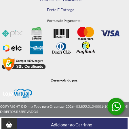
- Frete E Entrega -
Formas de Pagamento:
Desenvolvido por:
Crie já sua loja virtual
COPYRIGHT © D.mix Tudo para Organizar 2026 - 03.855.313/0001-10 - TODOS OS
DIREITOS RESERVADOS
Adicionar ao Carrinho