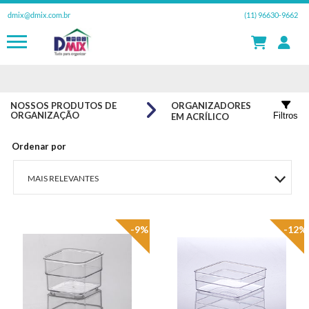
dmix@dmix.com.br
(11) 96630-9662
NOSSOS PRODUTOS DE
ORGANIZADORES
ORGANIZAÇÃO
Filtros
EM ACRÍLICO
Ordenar por
MAIS RELEVANTES
MAIS VENDIDOS
-9%
-12%
MENOR PREÇO
MAIOR PREÇO