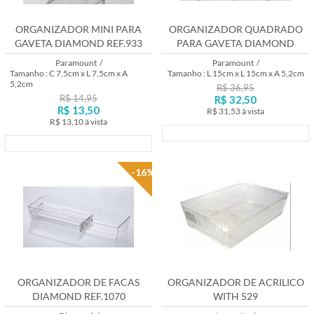
A - Z
ORGANIZADOR MINI PARA
ORGANIZADOR QUADRADO
GAVETA DIAMOND REF.933
PARA GAVETA DIAMOND
REF.937
Paramount
/
Paramount
/
Tamanho : C 7,5cm x L 7,5cm x A
Tamanho : L 15cm x L 15cm x A 5,2cm
5,2cm
R$ 36,95
R$ 14,95
R$ 32,50
R$ 13,50
R$ 31,53
à vista
R$ 13,10
à vista
Lançamento
Lançamento
-16%
ORGANIZADOR DE FACAS
ORGANIZADOR DE ACRILICO
DIAMOND REF.1070
WITH 529