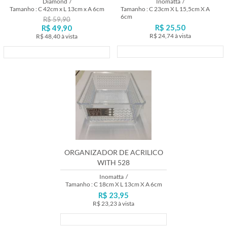
Diamond
/
Inomatta
/
Tamanho : C 42cm x L 13cm x A 6cm
Tamanho : C 23cm X L 15,5cm X A
6cm
R$ 59,90
R$ 25,50
R$ 49,90
R$ 24,74
à vista
R$ 48,40
à vista
Lançamento
Lançamento
ORGANIZADOR DE ACRILICO
WITH 528
Inomatta
/
Tamanho : C 18cm X L 13cm X A 6cm
R$ 23,95
R$ 23,23
à vista
Lançamento