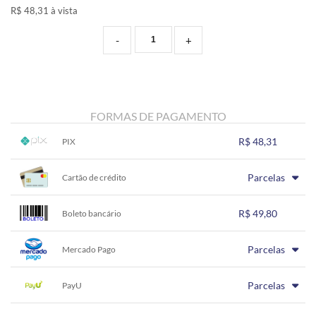
R$ 48,31 à vista
-
+
FORMAS DE PAGAMENTO
R$ 48,31
PIX
1x sem juros de R$ 48,31
.
.
.
.
Parcelas
.
Cartão de crédito
.
.
.
.
.
.
1x sem juros de R$ 49,80
.
.
.
.
R$ 49,80
.
Boleto bancário
.
.
.
.
.
.
1x sem juros de R$ 49,80
.
.
.
.
Parcelas
.
Mercado Pago
.
.
.
.
.
.
1x sem juros de R$ 49,80
.
.
.
.
Parcelas
.
PayU
.
.
.
.
.
.
1x sem juros de R$ 49,80
.
.
.