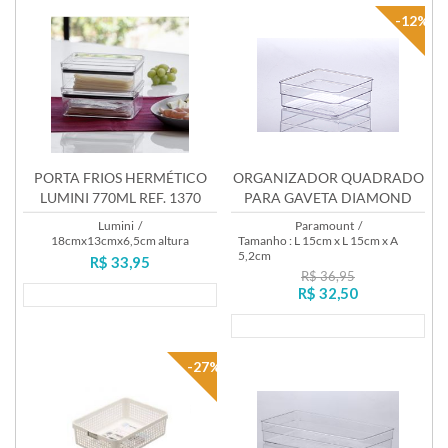
-12%
PORTA FRIOS HERMÉTICO
ORGANIZADOR QUADRADO
LUMINI 770ML REF. 1370
PARA GAVETA DIAMOND
REF.937
Lumini
/
Paramount
/
18cmx13cmx6,5cm altura
Tamanho : L 15cm x L 15cm x A
5,2cm
R$ 33,95
R$ 36,95
R$ 32,50
Lançamento
Lançamento
-27%