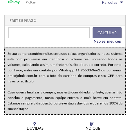
.
Parcelas
.
PicPay
.
.
.
.
.
.
1x sem juros de R$ 49,80
.
.
.
.
.
.
.
.
.
.
.
FRETE E PRAZO
CALCULAR
Não sei meu cep
Se sua compra contém muitas cestas ou caixas organizadoras, nosso sistema
está com problemas em identificar o volume real, somando todos os
volumes, calculando assim, um frete mais alto do que o correto. Portanto,
por favor, entre em contato por Whatsapp 11 96630-9662 ou por e-mail
dmix@dmix.com.br com a foto do carrinho de compras e seu CEP para
haver o recálculo
Caso queira finalizar a compra, mas está com dúvida no frete, apenas não
conclua o pagamento, nossa equipe entrará o mais breve em contato.
Estamos sempre a disposição para eventuais dúvidas e queremos 100% da
sua satisfação.
DÚVIDAS
INDIQUE