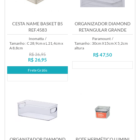
CESTA NAME BASKET B5
ORGANIZADOR DIAMOND
REF.4583
RETANGULAR GRANDE
REF.1117
Inomatta
/
Paramount
/
Tamanho : C 28,9cm x L 21,4cm x
Tamanho : 30cm X15cm X 5,2cm
A 8,8cm
altura
R$ 36,95
R$ 47,50
R$ 26,95
Lançamento
Frete Grátis
Lançamento
ORGANIZADOR DIAMOND
POTE HERMÉTICO LUMINI