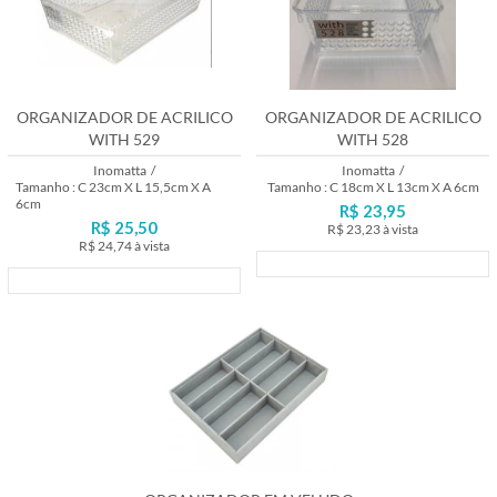
ORGANIZADOR DE ACRILICO
ORGANIZADOR DE ACRILICO
WITH 529
WITH 528
Inomatta
/
Inomatta
/
Tamanho : C 23cm X L 15,5cm X A
Tamanho : C 18cm X L 13cm X A 6cm
6cm
R$ 23,95
R$ 25,50
R$ 23,23
à vista
R$ 24,74
à vista
Lançamento
Lançamento