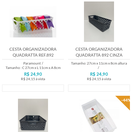
CESTA ORGANIZADORA
CESTA ORGANIZADORA
QUADRATTA REF.892
QUADRATTA 892 CINZA
CHUMBO
Paramount
/
Tamanho: 27cm x 11cm x 8cm altura
Tamanho : C 27cm x L 11cm x A 8cm
/
R$ 24,90
R$ 24,90
R$ 24,15
à vista
R$ 24,15
à vista
Lançamento
Lançamento
-44%