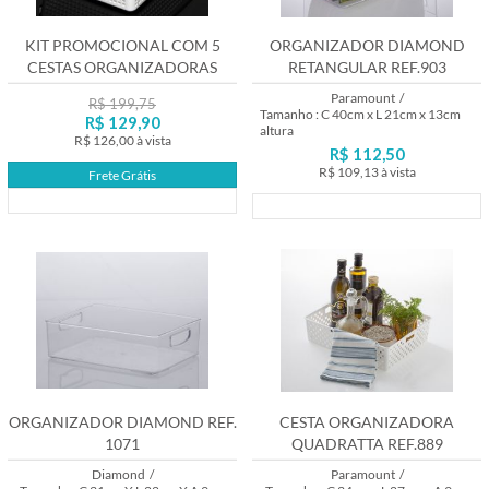
A - Z
KIT PROMOCIONAL COM 5
ORGANIZADOR DIAMOND
CESTAS ORGANIZADORAS
RETANGULAR REF.903
INO4586
Paramount
/
R$ 199,75
Tamanho : C 40cm x L 21cm x 13cm
R$ 129,90
altura
R$ 126,00
à vista
R$ 112,50
R$ 109,13
à vista
Frete Grátis
Lançamento
Lançamento
ORGANIZADOR DIAMOND REF.
CESTA ORGANIZADORA
1071
QUADRATTA REF.889
Diamond
/
Paramount
/