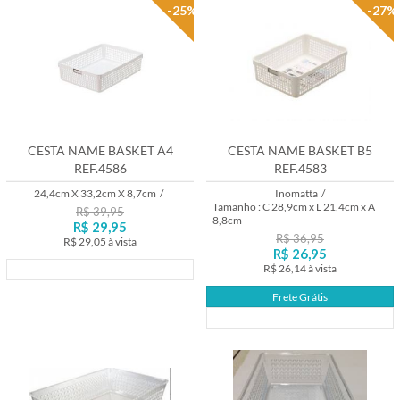
-25%
-27%
CESTA NAME BASKET A4
CESTA NAME BASKET B5
REF.4586
REF.4583
24,4cm X 33,2cm X 8,7cm
/
Inomatta
/
Tamanho : C 28,9cm x L 21,4cm x A
R$ 39,95
8,8cm
R$ 29,95
R$ 36,95
R$ 29,05
à vista
R$ 26,95
R$ 26,14
à vista
Lançamento
Frete Grátis
Lançamento