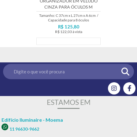
ORGANIZADOR EM VELUDO
CINZA PARA ÓCULOS M
Tamanho: C 37cm x L 27cm x A 6cm
/
Capacidade para 8 óculos
R$ 125,80
R$ 122,03
à vista
Lançamento
ESTAMOS EM
Edifício Iluminaire - Moema
11 96630-9662