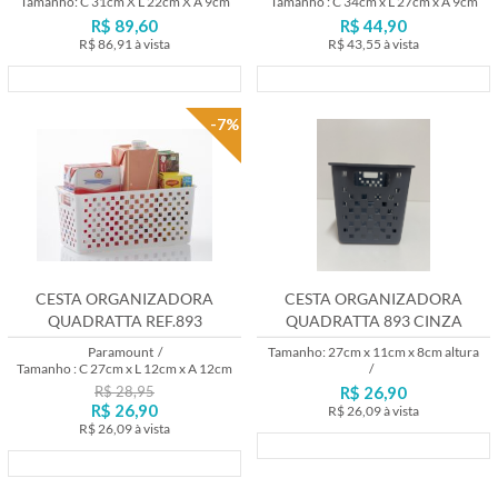
Tamanho: C 31cm X L 22cm X A 9cm
Tamanho : C 34cm x L 27cm x A 9cm
R$ 89,60
R$ 44,90
R$ 86,91
à vista
R$ 43,55
à vista
Lançamento
Lançamento
-7%
CESTA ORGANIZADORA
CESTA ORGANIZADORA
QUADRATTA REF.893
QUADRATTA 893 CINZA
CHUMBO
Paramount
/
Tamanho: 27cm x 11cm x 8cm altura
Tamanho : C 27cm x L 12cm x A 12cm
/
R$ 28,95
R$ 26,90
R$ 26,90
R$ 26,09
à vista
R$ 26,09
à vista
Lançamento
Lançamento