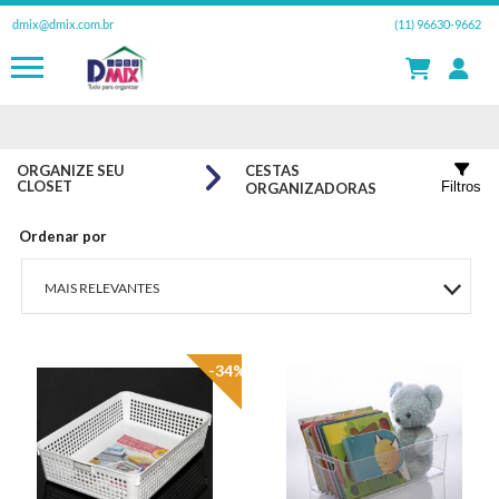
dmix@dmix.com.br
(11) 96630-9662
ORGANIZE SEU
CESTAS
CLOSET
Filtros
ORGANIZADORAS
Ordenar por
MAIS RELEVANTES
MAIS VENDIDOS
-34%
MENOR PREÇO
MAIOR PREÇO