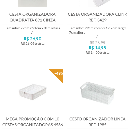
CESTA ORGANIZADORA
CESTA ORGANIZADORA CLINK
QUADRATTA 891 CINZA
REF. 3429
CHUMBO
Tamanho: 27cm x 21cm x 8cm altura
Tamanho: 29cm comp x 12,7cm larg x
/
7cm altura
/
R$ 26,90
R$ 26,95
R$ 26,09
à vista
R$ 14,95
R$ 14,50
à vista
Lançamento
Lançamento
-49%
MEGA PROMOÇÃO COM 10
CESTO ORGANIZADOR LINEA
CESTAS ORGANIZADORAS 4586
REF. 1985