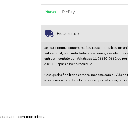
1x sem juros de R$ 51,90
.
.
.
.
PicPay
.
.
1x sem juros de R$ 51,90
.
.
.
.
.
.
Frete e prazo
Se sua compra contém muitas cestas ou caixas organi
volume real, somando todos os volumes, calculando assi
entre em contato por Whatsapp 11 96630-9662 ou por 
e seu CEP para haver o recálculo
Caso queira finalizar a compra, mas está com dúvida no
mais breve em contato. Estamos sempre a disposição par
pacidade, com rede interna.