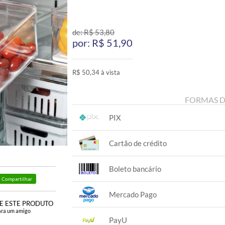
de: R$
53,80
por: R$
51,90
R$ 50,34 à vista
FORMAS 
PIX
1x sem juros de R$ 50,34
.
.
.
.
Cartão de crédito
.
.
1x sem juros de R$ 51,90
.
.
.
.
Boleto bancário
.
.
Compartilhar
1x sem juros de R$ 51,90
.
.
.
.
Mercado Pago
.
.
E ESTE PRODUTO
ara um amigo
1x sem juros de R$ 51,90
.
.
.
.
PayU
.
.