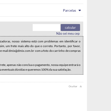
.
.
.
.
Parcelas
.
.
.
.
.
.
calcular
Não sei meu cep
zadoras, nosso sistema está com problemas em identificar o
m, um frete mais alto do que o correto. Portanto, por favor,
e-mail dmix@dmix.com.br com a foto do carrinho de compras
 frete, apenas não conclua o pagamento, nossa equipe entrará o
a eventuais dúvidas e queremos 100% da sua satisfação.