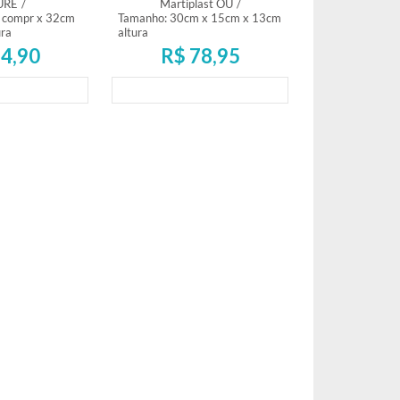
URE
/
Martiplast OU
/
 compr x 32cm
Tamanho: 30cm x 15cm x 13cm
ura
altura
4,90
R$ 78,95
mento
Lançamento