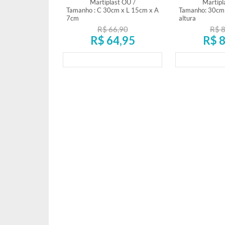
Martiplast OU
/
Martipl
Tamanho : C 30cm x L 15cm x A
Tamanho: 30cm
7cm
altura
R$ 66,90
R$ 8
R$ 64,95
R$ 8
Lançamento
Lança