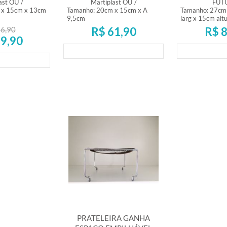
ast OU
/
Martiplast OU
/
FUT
 x 15cm x 13cm
Tamanho: 20cm x 15cm x A
Tamanho: 27cm
9,5cm
larg x 15cm alt
6,90
R$ 61,90
R$ 8
9,90
Lançamento
Lança
mento
PRATELEIRA GANHA