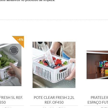
-4%
RESH 5L REF.
POTE CLEAR FRESH 2,2L
PRATELEI
350
REF. OF450
ESPAÇO FU
REF.