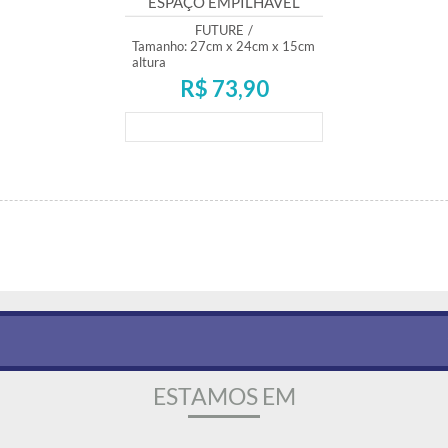
ESPAÇO EMPILHÁVEL
FUTURE PEQUENA REF.
FUTURE
/
1122
Tamanho: 27cm x 24cm x 15cm
altura
R$ 73,90
Lançamento
ESTAMOS EM