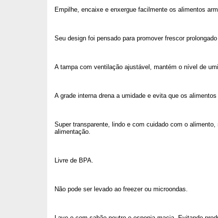
Empilhe, encaixe e enxergue facilmente os alimentos ar
Seu design foi pensado para promover frescor prolongado
A tampa com ventilação ajustável, mantém o nível de umi
A grade interna drena a umidade e evita que os alimento
Super transparente, lindo e com cuidado com o alimento, sã
alimentação.
Livre de BPA.
Não pode ser levado ao freezer ou microondas.
Lave-o com sabão neutro e esponja macia. Evitando prod