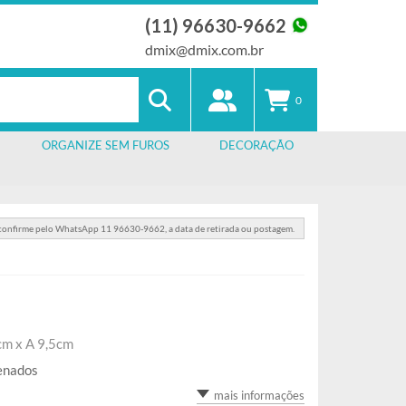
(11) 96630-9662
dmix@dmix.com.br
0
ORGANIZE SEM FUROS
DECORAÇÃO
 confirme pelo WhatsApp 11 96630-9662, a data de retirada ou postagem.
m x A 9,5cm
enados
mais informações