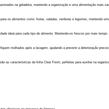
mazenados na geladeira, mantendo a organização e uma alimentação mais sa
 para os alimentos como: frutas, saladas, verduras e legumes; mantendo uma
dade ideal para cada tipo de alimento. Mantendo-os frescos por mais tempo.
s fiquem molhados após a lavagem, ajudando a prevenir a deterioração precoc
o as caracteristicas da linha Clear Fresh, perfeitas para auxiliar na organiza
utos abrasivos no processo de limpeza.