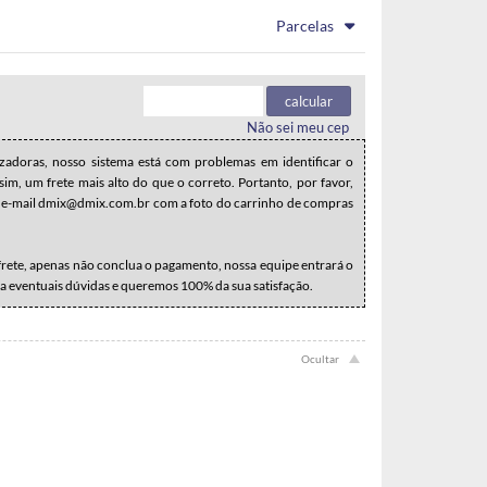
.
.
.
.
Parcelas
.
.
.
.
.
.
calcular
Não sei meu cep
zadoras, nosso sistema está com problemas em identificar o
m, um frete mais alto do que o correto. Portanto, por favor,
e-mail dmix@dmix.com.br com a foto do carrinho de compras
 frete, apenas não conclua o pagamento, nossa equipe entrará o
a eventuais dúvidas e queremos 100% da sua satisfação.