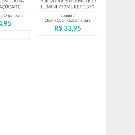
 EM LOUSA
PORTA FRIOS HERMÉTICO
AÇÚCAR E
LUMINI 770ML REF. 1370
OITO
a Organizar
/
Lumini
/
18cmx13cmx6,5cm altura
4,95
R$ 33,95
mento
Lançamento