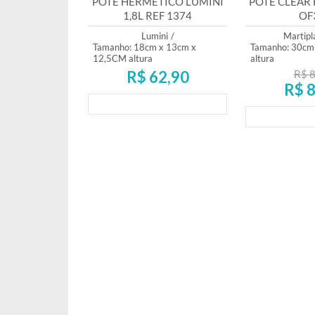
POTE HERMÉTICO LUMINI
POTE CLEAR F
1,8L REF 1374
OF
Lumini
/
Martipl
Tamanho: 18cm x 13cm x
Tamanho: 30cm
12,5CM altura
altura
R$ 62,90
R$ 8
R$ 8
Lançamento
Lança