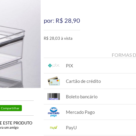
por: R$
28,90
R$ 28,03 à vista
FORMAS 
PIX
1x sem juros de R$ 28,03
.
.
.
.
Cartão de crédito
.
.
1x sem juros de R$ 28,90
.
.
.
.
Boleto bancário
.
.
1x sem juros de R$ 28,90
.
.
Compartilhar
.
.
Mercado Pago
.
.
1x sem juros de R$ 28,90
.
E ESTE PRODUTO
.
.
.
PayU
.
ara um amigo
.