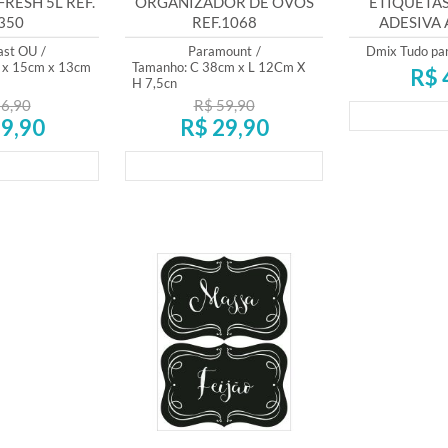
RESH 5L REF.
ORGANIZADOR DE OVOS
ETIQUETAS
350
REF.1068
ADESIVA 
BISC
ast OU
/
Paramount
/
Dmix Tudo par
 x 15cm x 13cm
Tamanho: C 38cm x L 12Cm X
R$ 
H 7,5cn
6,90
R$ 59,90
Lança
9,90
R$ 29,90
mento
Lançamento