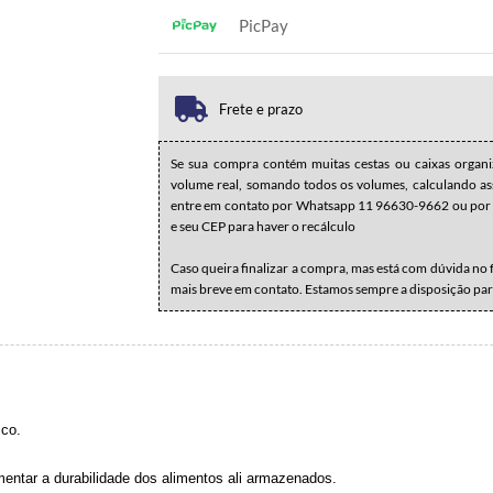
1x sem juros de R$ 28,90
.
.
.
.
PicPay
.
.
1x sem juros de R$ 28,90
.
.
.
.
.
.
Frete e prazo
Se sua compra contém muitas cestas ou caixas organi
volume real, somando todos os volumes, calculando assi
entre em contato por Whatsapp 11 96630-9662 ou por 
e seu CEP para haver o recálculo
Caso queira finalizar a compra, mas está com dúvida no
mais breve em contato. Estamos sempre a disposição par
ico.
entar a durabilidade dos alimentos ali armazenados.