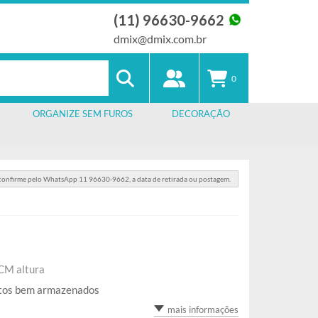
(11) 96630-9662
dmix@dmix.com.br
0
ORGANIZE SEM FUROS
DECORAÇÃO
 confirme pelo WhatsApp 11 96630-9662, a data de retirada ou postagem.
CM altura
ntos bem armazenados
mais informações