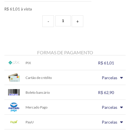
R$ 61,01 à vista
-
+
FORMAS DE PAGAMENTO
R$ 61,01
PIX
1x sem juros de R$ 61,01
.
.
.
.
Parcelas
.
Cartão de crédito
.
.
.
.
.
.
1x sem juros de R$ 62,90
.
.
.
.
R$ 62,90
.
Boleto bancário
.
.
.
.
.
.
1x sem juros de R$ 62,90
.
.
.
.
Parcelas
.
Mercado Pago
.
.
.
.
.
.
1x sem juros de R$ 62,90
.
.
.
.
Parcelas
.
PayU
.
.
.
.
.
.