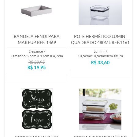
BANDEJA FENDI PARA
POTE HERMÉTICO LUMINI
MAKEUP REF. 1469
QUADRADO 480ML REF.1161
Elegance
/
Lumini
/
Tamanho: 25cm X 17cm X 4,7cm
10,5cmx10,5cmx8cm altura
R$ 29,95
R$ 33,60
R$ 19,95
Lançamento
Lançamento