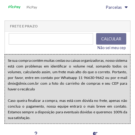
1x sem juros de R$ 62,90
.
.
.
.
Parcelas
.
PicPay
.
.
.
.
.
.
1x sem juros de R$ 62,90
.
.
.
.
.
.
.
.
.
.
.
FRETE E PRAZO
CALCULAR
Não sei meu cep
Se sua compra contém muitas cestas ou caixas organizadoras, nosso sistema
está com problemas em identificar o volume real, somando todos os
volumes, calculando assim, um frete mais alto do que o correto. Portanto,
por favor, entre em contato por Whatsapp 11 96630-9662 ou por e-mail
dmix@dmix.com.br com a foto do carrinho de compras e seu CEP para
haver o recálculo
Caso queira finalizar a compra, mas está com dúvida no frete, apenas não
conclua o pagamento, nossa equipe entrará o mais breve em contato.
Estamos sempre a disposição para eventuais dúvidas e queremos 100% da
sua satisfação.