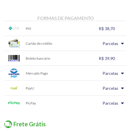
FORMAS DE PAGAMENTO
R$ 38,70
PIX
1x sem juros de R$ 38,70
.
.
.
.
Parcelas
.
Cartão de crédito
.
.
.
.
.
.
1x sem juros de R$ 39,90
.
.
.
.
R$ 39,90
.
Boleto bancário
.
.
.
.
.
.
1x sem juros de R$ 39,90
.
.
.
.
Parcelas
.
Mercado Pago
.
.
.
.
.
.
1x sem juros de R$ 39,90
.
.
.
.
Parcelas
.
PayU
.
.
.
.
.
.
1x sem juros de R$ 39,90
.
.
.
.
Parcelas
.
PicPay
.
.
.
.
.
.
1x sem juros de R$ 39,90
.
.
.
.
.
.
.
.
.
.
.
Frete Grátis