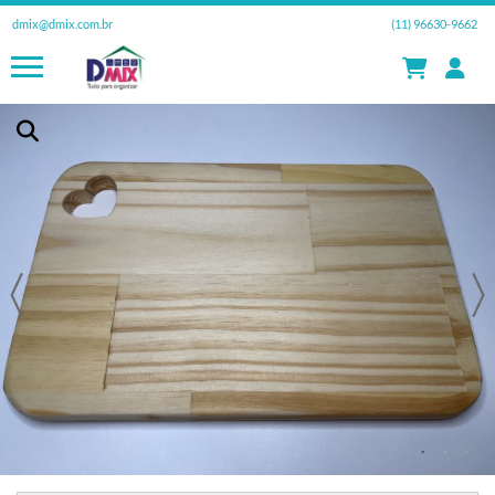
dmix@dmix.com.br
(11) 96630-9662