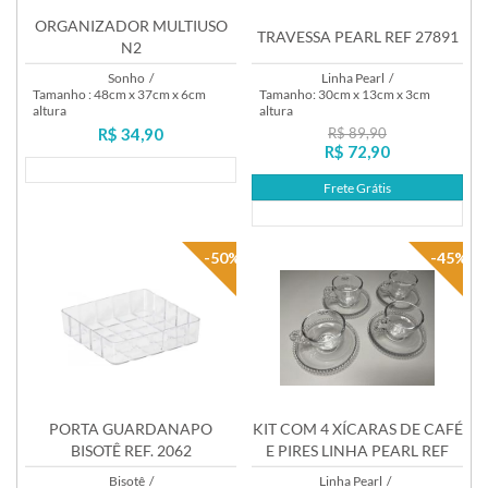
ORGANIZADOR MULTIUSO
TRAVESSA PEARL REF 27891
N2
Sonho
/
Linha Pearl
/
Tamanho : 48cm x 37cm x 6cm
Tamanho: 30cm x 13cm x 3cm
altura
altura
R$ 34,90
R$ 89,90
R$ 72,90
Lançamento
Frete Grátis
Lançamento
-50%
-45%
PORTA GUARDANAPO
KIT COM 4 XÍCARAS DE CAFÉ
BISOTÊ REF. 2062
E PIRES LINHA PEARL REF
27899
Bisotê
/
Linha Pearl
/