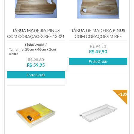
TÁBUA MADEIRA PINUS
TÁBUA DE MADEIRA PINUS
COM CORAÇÃO G REF 13321
COM CORAÇÕES M REF
13322
Linha Wood
/
R$ 94,50
Tamanho: 28cm x 46cm x 2cm
R$ 49,90
altura
R$ 98,60
Frete Grátis
R$ 59,95
Lançamento
Frete Grátis
Lançamento
-18%