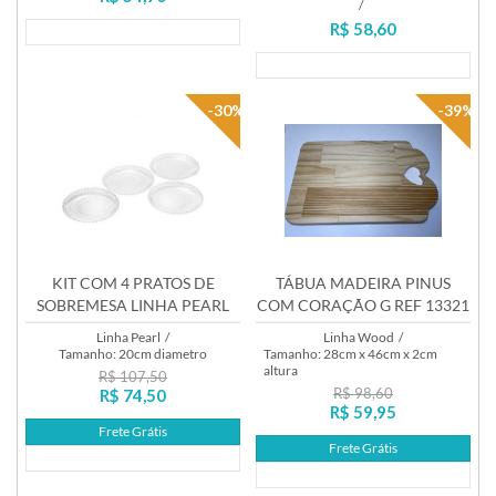
/
R$ 58,60
Lançamento
Lançamento
-30%
-39%
KIT COM 4 PRATOS DE
TÁBUA MADEIRA PINUS
SOBREMESA LINHA PEARL
COM CORAÇÃO G REF 13321
REF 2672
Linha Pearl
/
Linha Wood
/
Tamanho: 20cm diametro
Tamanho: 28cm x 46cm x 2cm
altura
R$ 107,50
R$ 98,60
R$ 74,50
R$ 59,95
Frete Grátis
Frete Grátis
Lançamento
Lançamento