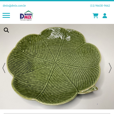
dmix@dmix.com.br
(11) 96630-9662