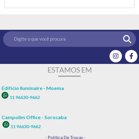
ESTAMOS EM
Edifício Iluminaire - Moema
11 96630-9662
Campolim Office - Sorocaba
11 96630-9662
- Política De Trocas -