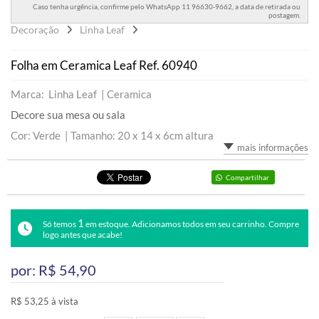
Caso tenha urgência, confirme pelo WhatsApp 11 96630-9662, a data de retirada ou
postagem.
Decoração
Linha Leaf
Folha em Ceramica Leaf Ref. 60940
Marca: Linha Leaf |
Ceramica
Decore sua mesa ou sala
Cor: Verde |
Tamanho: 20 x 14 x 6cm altura
mais informações
Compartilhar
1
Só temos
em estoque. Adicionamos todos em seu carrinho. Compre
logo antes que acabe!
por: R$
54,90
R$ 53,25 à vista