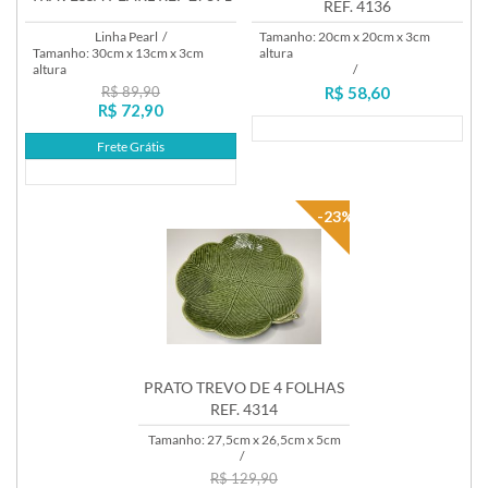
REF. 4136
Linha Pearl
/
Tamanho: 20cm x 20cm x 3cm
Tamanho: 30cm x 13cm x 3cm
altura
altura
/
R$ 89,90
R$ 58,60
R$ 72,90
Lançamento
Frete Grátis
Lançamento
-23%
PRATO TREVO DE 4 FOLHAS
REF. 4314
Tamanho: 27,5cm x 26,5cm x 5cm
/
R$ 129,90