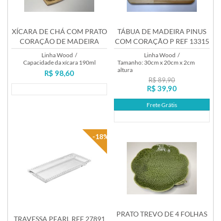
XÍCARA DE CHÁ COM PRATO
TÁBUA DE MADEIRA PINUS
CORAÇÃO DE MADEIRA
COM CORAÇÃO P REF 13315
TECA REF 13214
Linha Wood
/
Linha Wood
/
Capacidade da xícara 190ml
Tamanho: 30cm x 20cm x 2cm
altura
R$ 98,60
R$ 89,90
R$ 39,90
Lançamento
Frete Grátis
Lançamento
-18%
PRATO TREVO DE 4 FOLHAS
TRAVESSA PEARL REF 27891