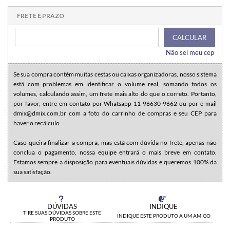
1x sem juros de R$ 54,90
.
.
.
.
.
.
.
.
.
.
.
FRETE E PRAZO
CALCULAR
Não sei meu cep
Se sua compra contém muitas cestas ou caixas organizadoras, nosso sistema
está com problemas em identificar o volume real, somando todos os
volumes, calculando assim, um frete mais alto do que o correto. Portanto,
por favor, entre em contato por Whatsapp 11 96630-9662 ou por e-mail
dmix@dmix.com.br com a foto do carrinho de compras e seu CEP para
haver o recálculo
Caso queira finalizar a compra, mas está com dúvida no frete, apenas não
conclua o pagamento, nossa equipe entrará o mais breve em contato.
Estamos sempre a disposição para eventuais dúvidas e queremos 100% da
sua satisfação.
DÚVIDAS
INDIQUE
TIRE SUAS DÚVIDAS SOBRE ESTE
INDIQUE ESTE PRODUTO A UM AMIGO
PRODUTO