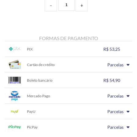
-
+
FORMAS DE PAGAMENTO
R$ 53,25
PIX
1x sem juros de R$ 53,25
.
.
.
.
Parcelas
.
Cartão de crédito
.
.
.
.
.
.
1x sem juros de R$ 54,90
.
.
.
.
R$ 54,90
.
Boleto bancário
.
.
.
.
.
.
1x sem juros de R$ 54,90
.
.
.
.
Parcelas
.
Mercado Pago
.
.
.
.
.
.
1x sem juros de R$ 54,90
.
.
.
.
Parcelas
.
PayU
.
.
.
.
.
.
1x sem juros de R$ 54,90
.
.
.
.
Parcelas
.
PicPay
.
.
.
.
.
.