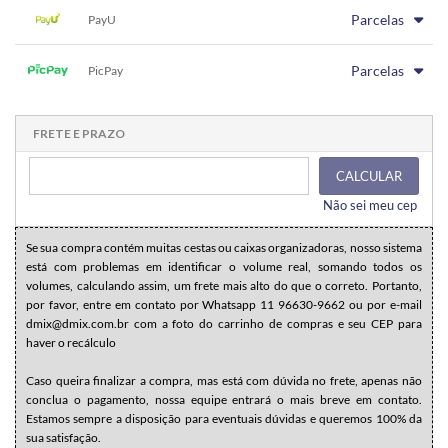
1x sem juros de R$ 89,90
.
.
.
.
Parcelas
.
PayU
.
.
.
.
.
.
1x sem juros de R$ 89,90
.
.
.
.
Parcelas
.
PicPay
.
.
.
.
.
.
1x sem juros de R$ 89,90
.
.
.
.
.
.
.
.
.
.
.
FRETE E PRAZO
CALCULAR
Não sei meu cep
Se sua compra contém muitas cestas ou caixas organizadoras, nosso sistema
está com problemas em identificar o volume real, somando todos os
volumes, calculando assim, um frete mais alto do que o correto. Portanto,
por favor, entre em contato por Whatsapp 11 96630-9662 ou por e-mail
dmix@dmix.com.br com a foto do carrinho de compras e seu CEP para
haver o recálculo
Caso queira finalizar a compra, mas está com dúvida no frete, apenas não
conclua o pagamento, nossa equipe entrará o mais breve em contato.
Estamos sempre a disposição para eventuais dúvidas e queremos 100% da
sua satisfação.