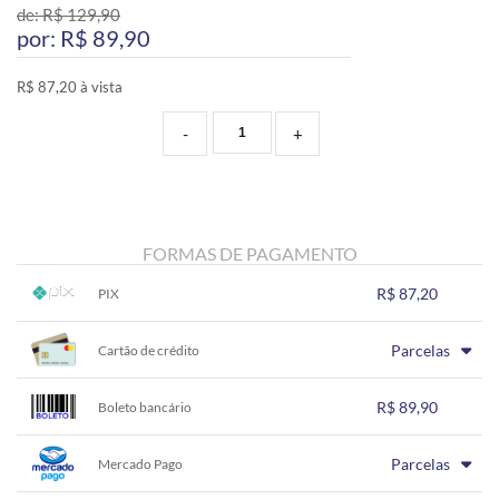
de: R$
129,90
por: R$
89,90
R$ 87,20 à vista
-
+
FORMAS DE PAGAMENTO
R$ 87,20
PIX
1x sem juros de R$ 87,20
.
.
.
.
Parcelas
.
Cartão de crédito
.
.
.
.
.
.
1x sem juros de R$ 89,90
.
.
.
.
R$ 89,90
.
Boleto bancário
.
.
.
.
.
.
1x sem juros de R$ 89,90
.
.
.
.
Parcelas
.
Mercado Pago
.
.
.
.
.
.