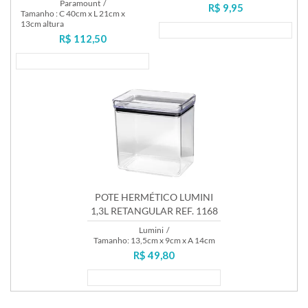
Paramount
/
R$ 9,95
Tamanho : C 40cm x L 21cm x
13cm altura
Lançamento
R$ 112,50
Lançamento
POTE HERMÉTICO LUMINI
1,3L RETANGULAR REF. 1168
Lumini
/
Tamanho: 13,5cm x 9cm x A 14cm
R$ 49,80
Lançamento