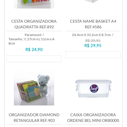
CESTA ORGANIZADORA
CESTA NAME BASKET A4
QUADRATTA REF.892
REF.4586
Paramount
/
24,4cm X 33,2cm X 8,7cm
/
Tamanho : C 27cm x L 11cm x A
R$ 39,95
8cm
R$ 29,95
R$ 24,90
Lançamento
Lançamento
ORGANIZADOR DIAMOND
CAIXA ORGANIZADORA
RETANGULAR REF.903
ORDENE BEL MINI OR80000