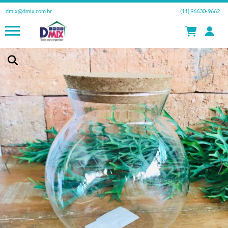
dmix@dmix.com.br
(11) 96630-9662