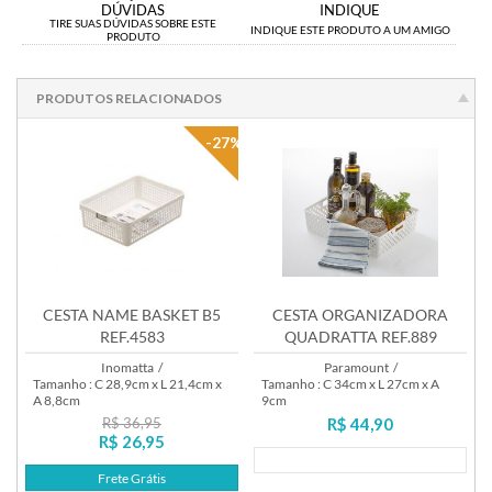
DÚVIDAS
INDIQUE
TIRE SUAS DÚVIDAS SOBRE ESTE
INDIQUE ESTE PRODUTO A UM AMIGO
PRODUTO
PRODUTOS RELACIONADOS
-27%
CESTA NAME BASKET B5
CESTA ORGANIZADORA
REF.4583
QUADRATTA REF.889
Inomatta
/
Paramount
/
Tamanho : C 28,9cm x L 21,4cm x
Tamanho : C 34cm x L 27cm x A
A 8,8cm
9cm
R$ 36,95
R$ 44,90
R$ 26,95
Lançamento
Frete Grátis