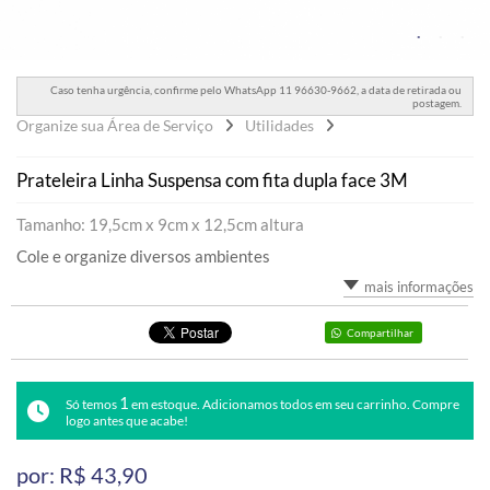
Caso tenha urgência, confirme pelo WhatsApp 11 96630-9662, a data de retirada ou
postagem.
Organize sua Área de Serviço
Utilidades
Prateleira Linha Suspensa com fita dupla face 3M
Tamanho: 19,5cm x 9cm x 12,5cm altura
Cole e organize diversos ambientes
mais informações
Compartilhar
1
Só temos
em estoque. Adicionamos todos em seu carrinho. Compre
logo antes que acabe!
por: R$
43,90