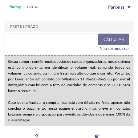
1x sem juros de R$ 43,90
.
.
.
.
Parcelas
.
PicPay
.
.
.
.
.
.
1x sem juros de R$ 43,90
.
.
.
.
.
.
.
.
.
.
.
FRETE E PRAZO
CALCULAR
Não sei meu cep
Se sua compra contém muitas cestas ou caixas organizadoras, nosso sistema
está com problemas em identificar o volume real, somando todos os
volumes, calculando assim, um frete mais alto do que o correto. Portanto,
por favor, entre em contato por Whatsapp 11 96630-9662 ou por e-mail
dmix@dmix.com.br com a foto do carrinho de compras e seu CEP para
haver o recálculo
Caso queira finalizar a compra, mas está com dúvida no frete, apenas não
conclua o pagamento, nossa equipe entrará o mais breve em contato.
Estamos sempre a disposição para eventuais dúvidas e queremos 100% da
sua satisfação.