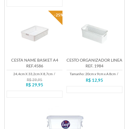
Lançamento
-25%
CESTA NAME BASKET A4
CESTO ORGANIZADOR LINEA
REF.4586
REF. 1984
24,4cm X 33,2cm X 8,7cm
/
Tamanho: 20cm x 9cm x A 8cm
/
R$ 39,95
R$ 12,95
R$ 29,95
Lançamento
Lançamento