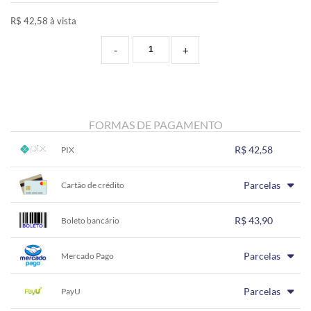
R$ 42,58 à vista
-
+
FORMAS DE PAGAMENTO
R$ 42,58
PIX
1x sem juros de R$ 42,58
.
.
.
.
Parcelas
.
Cartão de crédito
.
.
.
.
.
.
1x sem juros de R$ 43,90
.
.
.
.
R$ 43,90
.
Boleto bancário
.
.
.
.
.
.
1x sem juros de R$ 43,90
.
.
.
.
Parcelas
.
Mercado Pago
.
.
.
.
.
.
1x sem juros de R$ 43,90
.
.
.
.
Parcelas
.
PayU
.
.
.
.
.
.