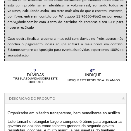
está com problemas em identificar o volume real, somando todos os
volumes, calculando assim, um frete mais alto do que o correto. Portanto,
por favor, entre em contato por Whatsapp 11 96630-9662 ou por e-mail
dmix@dmix.com.br com a foto do carrinho de compras e seu CEP para
haver o recálculo
Caso queira finalizar a compra, mas está com dúvida no frete, apenas não
conclua o pagamento, nossa equipe entrará o mais breve em contato.
Estamos sempre a disposição para eventuais dúvidas e queremos 100% da
sua satisfação.
DÚVIDAS
INDIQUE
TIRE SUAS DÚVIDAS SOBRE ESTE
INDIQUE ESTE PRODUTO A UM AMIGO
PRODUTO
DESCRIÇÃO DO PRODUTO
Organizador em plástico transparente, bem semelhante ao acrilico.
Este tamanho retangular largo e comprido é ótimo para organizar as
gavetas da cozinha como talheres grandes da segunda gaveta
(espatulas, conchas, e muito mais); já nas gavetas do banheiro,