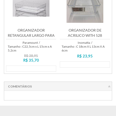
ORGANIZADOR
ORGANIZADOR DE
RETANGULAR LARGO PARA
ACRILICO WITH 528
GAVETA DIAMOND REF.938
Paramount
/
Inomatta
/
Tamanho : C22,5cm x L 15cm x A
Tamanho : C 18cm X L 13cm X A
5,2cm
6cm
R$ 38,95
R$ 23,95
R$ 35,70
Lançamento
Lançamento
COMENTÁRIOS