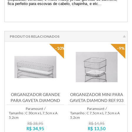
fica perfeito para escovas de cabelo, chapinha, e etc...
PRODUTOS RELACIONADOS
-10%
-9%
ORGANIZADOR GRANDE
ORGANIZADOR MINI PARA
PARA GAVETA DIAMOND
GAVETA DIAMOND REF.933
REF.936
Paramount
/
Paramount
/
Tamanho : C 30cm x L 7,5cm x A
Tamanho : C 7,5cm x L 7,5cm x A
5,2cm
5,2cm
R$ 38,95
R$ 14,95
R$ 34,95
R$ 13,50