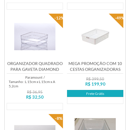
Lançamento
Lançamento
-12%
-49%
ORGANIZADOR QUADRADO
MEGA PROMOÇÃO COM 10
PARA GAVETA DIAMOND
CESTAS ORGANIZADORAS
REF.937
4586
Paramount
/
R$ 399,50
Tamanho : L 15cm x L 15cm x A
R$ 199,90
5,2cm
R$ 36,95
Frete Grátis
R$ 32,50
Lançamento
Lançamento
-8%