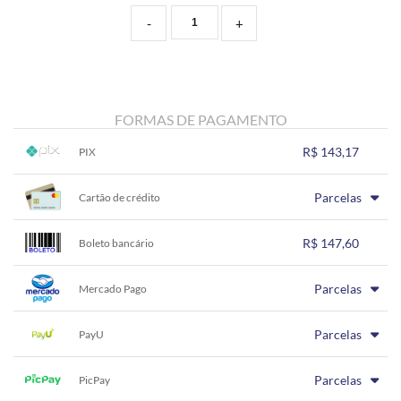
-
+
FORMAS DE PAGAMENTO
R$ 143,17
PIX
1x sem juros de R$ 143,17
.
.
.
.
Parcelas
.
Cartão de crédito
.
.
.
.
.
.
1x sem juros de R$ 147,60
.
.
.
.
R$ 147,60
.
Boleto bancário
.
.
.
.
.
.
1x sem juros de R$ 147,60
.
.
.
.
Parcelas
.
Mercado Pago
.
.
.
.
.
.
1x sem juros de R$ 147,60
.
.
.
.
Parcelas
.
PayU
.
.
.
.
.
.
1x sem juros de R$ 147,60
.
.
.
.
Parcelas
.
PicPay
.
.
.
.
.
.