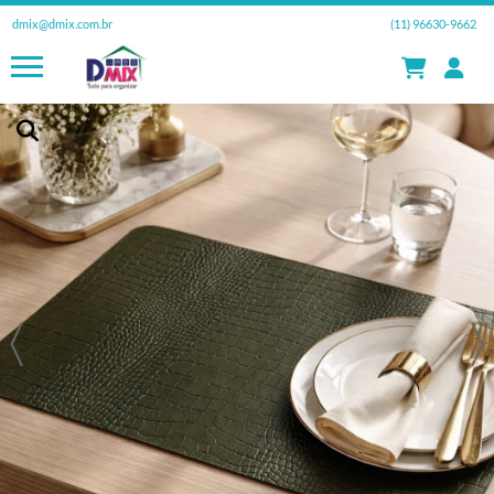
dmix@dmix.com.br
(11) 96630-9662