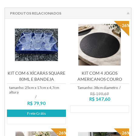
PRODUTOS RELACIONADOS
-26%
KIT COM 6 XÍCARAS SQUARE
KIT COM 4 JOGOS
80ML E BANDEJA
AMERICANOS COURO
CROCO PRETO
tamanho: 25cm x 17cm x 4,7cm
Tamanho: 38cm diametro
/
altura
R$ 199,69
/
R$ 147,60
R$ 79,90
Lançamento
Frete Grátis
Lançamento
-26%
-26%