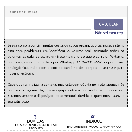
1x sem juros de R$ 147,60
.
.
.
.
.
.
.
.
.
.
.
FRETE E PRAZO
CALCULAR
Não sei meu cep
Se sua compra contém muitas cestas ou caixas organizadoras, nosso sistema
está com problemas em identificar o volume real, somando todos os
volumes, calculando assim, um frete mais alto do que o correto. Portanto,
por favor, entre em contato por Whatsapp 11 96630-9662 ou por e-mail
dmix@dmix.com.br com a foto do carrinho de compras e seu CEP para
haver o recálculo
Caso queira finalizar a compra, mas está com dúvida no frete, apenas não
conclua o pagamento, nossa equipe entrará o mais breve em contato.
Estamos sempre a disposição para eventuais dúvidas e queremos 100% da
sua satisfação.
DÚVIDAS
INDIQUE
TIRE SUAS DÚVIDAS SOBRE ESTE
INDIQUE ESTE PRODUTO A UM AMIGO
PRODUTO