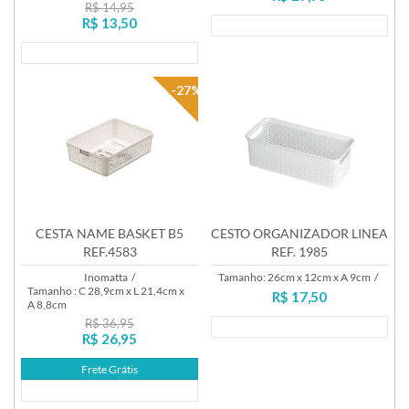
R$ 14,95
R$ 13,50
Lançamento
Lançamento
-27%
CESTA NAME BASKET B5
CESTO ORGANIZADOR LINEA
REF.4583
REF. 1985
Inomatta
/
Tamanho: 26cm x 12cm x A 9cm
/
Tamanho : C 28,9cm x L 21,4cm x
R$ 17,50
A 8,8cm
R$ 36,95
Lançamento
R$ 26,95
Frete Grátis
Lançamento