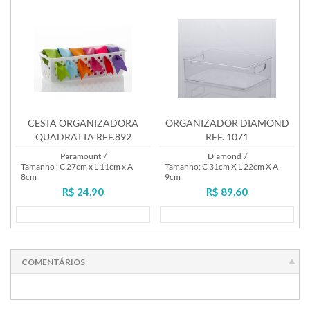
CESTA ORGANIZADORA
ORGANIZADOR DIAMOND
QUADRATTA REF.892
REF. 1071
Paramount
/
Diamond
/
Tamanho : C 27cm x L 11cm x A
Tamanho: C 31cm X L 22cm X A
8cm
9cm
R$ 24,90
R$ 89,60
Lançamento
Lançamento
COMENTÁRIOS