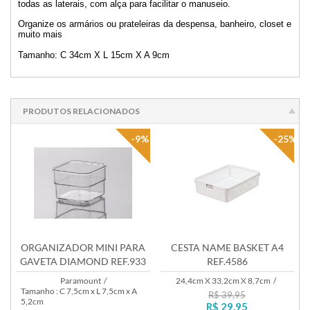
todas as laterais, com alça para facilitar o manuseio.
Organize os armários ou prateleiras da despensa, banheiro, closet e
muito mais
Tamanho: C 34cm X L 15cm X A 9cm
PRODUTOS RELACIONADOS
-9%
-25%
ORGANIZADOR MINI PARA
CESTA NAME BASKET A4
GAVETA DIAMOND REF.933
REF.4586
Paramount
/
24,4cm X 33,2cm X 8,7cm
/
Tamanho : C 7,5cm x L 7,5cm x A
R$ 39,95
5,2cm
R$ 29,95