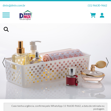
dmix@dmix.com.br
(11) 96630-9662
Caso tenha urgência, confirme pelo WhatsApp 11 96630-9662, a data de retirada ou
postagem.